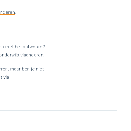
anderen
.
den met het antwoord?
onderwijs.vlaanderen.
en, maar ben je niet
 via