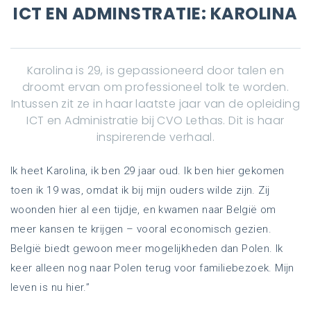
ICT EN ADMINSTRATIE: KAROLINA
Karolina is 29, is gepassioneerd door talen en
droomt ervan om professioneel tolk te worden.
Intussen zit ze in haar laatste jaar van de opleiding
ICT en Administratie bij CVO Lethas. Dit is haar
inspirerende verhaal.
Ik heet Karolina, ik ben 29 jaar oud. Ik ben hier gekomen
toen ik 19 was, omdat ik bij mijn ouders wilde zijn. Zij
woonden hier al een tijdje, en kwamen naar België om
meer kansen te krijgen – vooral economisch gezien.
België biedt gewoon meer mogelijkheden dan Polen. Ik
keer alleen nog naar Polen terug voor familiebezoek. Mijn
leven is nu hier.”