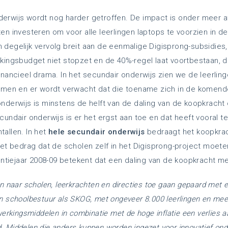
rwijs wordt nog harder getroffen. De impact is onder meer af
n investeren om voor alle leerlingen laptops te voorzien in de
degelijk vervolg breit aan de eenmalige Digisprong-subsidies,
kingsbudget niet stopzet en de 40%-regel laat voortbestaan, dr
nancieel drama. In het secundair onderwijs zien we de leerling
emen en er wordt verwacht dat die toename zich in de komende
nderwijs is minstens de helft van de daling van de koopkracht o
cundair onderwijs is er het ergst aan toe en dat heeft vooral 
allen. In het
hele secundair onderwijs
bedraagt het koopkrac
et bedrag dat de scholen zelf in het Digisprong-project moeten
entiejaar 2008-09 betekent dat een daling van de koopkracht me
n naar scholen, leerkrachten en directies toe gaan gepaard met e
n schoolbestuur als SKOG, met ongeveer 8.000 leerlingen en me
werkingsmiddelen in combinatie met de hoge inflatie een verlies 
jd. Middelen die anders kunnen worden ingezet voor innovatief ond