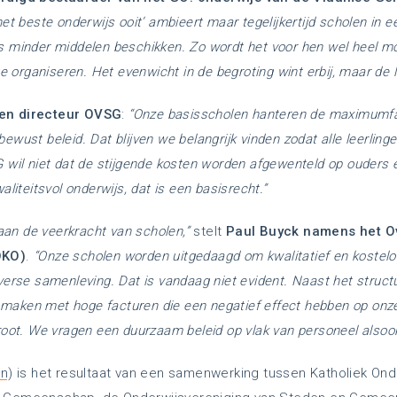
et beste onderwijs ooit’ ambieert maar tegelijkertijd scholen in e
 minder middelen beschikken. Zo wordt het voor hen wel heel mo
te organiseren. Het evenwicht in de begroting wint erbij, maar de l
en directeur OVSG
:
“Onze basisscholen hanteren de maximumfa
wust beleid. Dat blijven we belangrijk vinden zodat alle leerling
 wil niet dat de stijgende kosten worden afgewenteld op ouders e
liteitsvol onderwijs, dat is een basisrecht.”
 aan de veerkracht van scholen,”
stelt
Paul Buyck namens het Ov
OKO)
.
“Onze scholen worden uitgedaagd om kwalitatief en kostelo
verse samenleving. Dat is vandaag niet evident. Naast het struct
te maken met hoge facturen die een negatief effect hebben op onz
oot. We vragen een duurzaam beleid op vlak van personeel alsook 
en
) is het resultaat van een samenwerking tussen Katholiek Ond