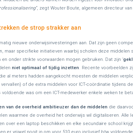
rofessionalisering”
, zegt Wouter Boute, algemeen directeur van
 trekken de strop strakker aan
lmatig nieuwe onderwijsinvesteringen aan. Dat zijn geen com
n, maar specifieke initiatieven waarbij scholen deze middelen 
en onder strikte voorwaarden mogen gebruiken. Dat zijn ‘
gek
delen
niet optimaal of tijdig inzetten
. Recente voorbeelden zi
die al meters hadden aangekocht moesten de middelen verplic
vervallen) of de extra middelen voor ICT-coördinatie tijdens d
s voldoende was om een ICT-medewerker enkele weken te beta
gen van de overheid ambitieuzer dan de middelen
die daarvo
en waarmee de overheid het onderwijs wil digitaliseren. Alle l
n over een laptop beschikken en elke secundaire school krijg
gen er vrijwel nooit in om voor 510 euro inclusief btw voldoende