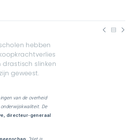
k scholen hebben
koopkrachtverlies
 drastisch slinken
zijn geweest.
singen van de overheid
 onderwijskwaliteit. De
e, directeur-generaal
Gemeenschap
:
“Het is