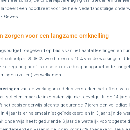
 Gemeenschap, de Onderwijsvereniging van Steden en Gemeen
 lanceert een noodkreet voor de hele Nederlandstalige onderw
jk Gewest.
en zorgen voor een langzame omknelling
ngsbudget toegekend op basis van het aantal leerlingen en hu
et schooljaar 2008-09 wordt slechts 40% van de werkingsmiddel
 Elke regering heeft sindsdien deze besparingsmethode aangeh
erlingen (zullen) verwelkomen.
exeringen
van de werkingsmiddelen versterken het effect van 
 van scholen, maar de inkomsten zijn niet gevolgd. In de 14 jare
t het basisonderwijs slechts gedurende 7 jaren een volledige 
n 4 jaar is er helemaal niet geïndexeerd en in 3 jaar zijn de 
r onderwijs heeft gedurende 3 jaar de wettelijk vooropgesteld
et geïndexeerd en 8 jaar is de index voor 60% toegekend. De Vl