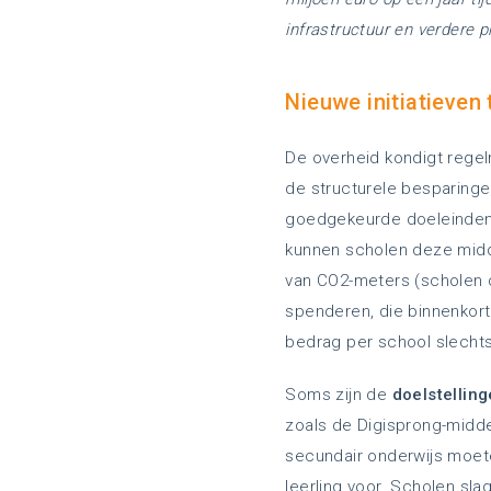
infrastructuur en verdere p
Nieuwe initiatieven
De overheid kondigt rege
de structurele besparinge
goedgekeurde doeleinden 
kunnen scholen deze mid
van CO2-meters (scholen 
spenderen, die binnenkort 
bedrag per school slecht
Soms zijn de
doelstellin
zoals de Digisprong-middel
secundair onderwijs moete
leerling voor. Scholen sla