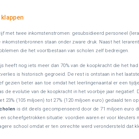
n klappen
rijf met twee inkomstenstromen: gesubsidieerd personeel (lera
e inkomstenbronnen staan onder zware druk. Naast het leraren
roblemen die het voortbestaan van scholen zelf bedreigen.
s heeft nog iets meer dan 70% van de koopkracht die het had 
erlies is historisch gegroeid. De rest is ontstaan in het laats
tief gezien beter aan toe omdat het leerlingenaantal er een tijd
s de evolutie van de koopkracht in het voorbije jaar negatief.
et 23% (105 miljoen) tot 27% (120 miljoen euro) gedaald ten op
scholen
is dit deels gecompenseerd door de 71 miljoen euro di
een scheefgetrokken situatie: voordien waren er voor kleuters
 lagere school omdat er ten onrechte werd verondersteld dat kl