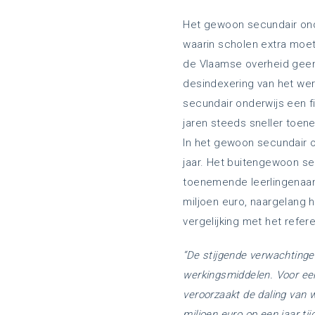
Het gewoon secundair onde
waarin scholen extra moete
de Vlaamse overheid geen 
desindexering van het wer
secundair onderwijs een fi
jaren steeds sneller toen
In het gewoon secundair o
jaar. Het buitengewoon se
toenemende leerlingenaant
miljoen euro, naargelang h
vergelijking met het refer
“De stijgende verwachtinge
werkingsmiddelen. Voor ee
veroorzaakt de daling van 
miljoen euro op een jaar ti