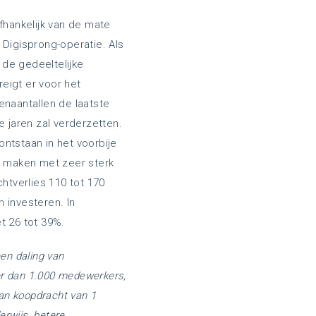
hankelijk van de mate
 Digisprong-operatie. Als
 de gedeeltelijke
eigt er voor het
enaantallen de laatste
 jaren zal verderzetten.
ntstaan in het voorbije
te maken met zeer sterk
htverlies 110 tot 170
 investeren. In
t 26 tot 39%.
en daling van
er dan 1.000 medewerkers,
aan koopdracht van 1
erwijs, betere