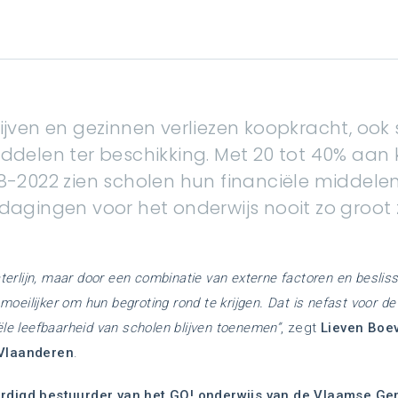
rijven en gezinnen verliezen koopkracht, oo
ddelen ter beschikking. Met 20 tot 40% aan 
8-2022 zien scholen hun financiële middelen
itdagingen voor het onderwijs nooit zo groot 
aterlijn, maar door een combinatie van externe factoren en beslis
 moeilijker om hun begroting rond te krijgen. Dat is nefast voor de
ële leefbaarheid van scholen blijven toenemen”
, zegt
Lieven Boev
 Vlaanderen
.
ardigd bestuurder van het GO! onderwijs van de Vlaamse 