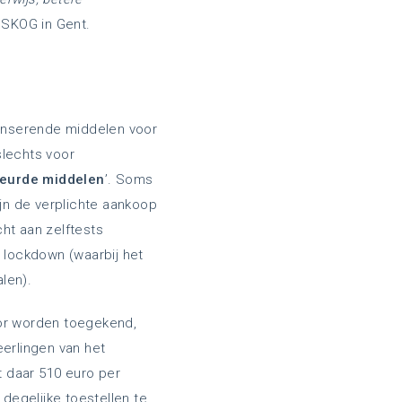
 SKOG in Gent.
penserende middelen voor
slechts voor
leurde middelen
’. Soms
jn de verplichte aankoop
ht aan zelftests
e lockdown (waarbij het
len).
or worden toegekend,
eerlingen van het
t daar 510 euro per
 degelijke toestellen te