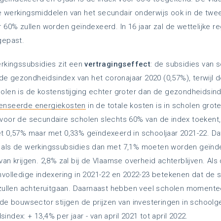
 werkingsmiddelen van het secundair onderwijs ook in de twee
r 60% zullen worden geïndexeerd. In 16 jaar zal de wettelijke 
gepast.
erkingssubsidies zit een
vertragingseffect
: de subsidies van 
 gezondheidsindex van het coronajaar 2020 (0,57%), terwijl de 
olen is de kostenstijging echter groter dan de gezondheidsind
penseerde energiekosten
in de totale kosten is in scholen grot
 voor de secundaire scholen slechts 60% van de index toekent
t 0,57% maar met 0,33% geïndexeerd in schooljaar 2021-22. Dat 
 als de werkingssubsidies dan met 7,1% moeten worden geïnde
an krijgen. 2,8% zal bij de Vlaamse overheid achterblijven. Als 
nvolledige indexering in 2021-22 en 2022-23 betekenen dat de s
 zullen achteruitgaan. Daarnaast hebben veel scholen momente
n de bouwsector stijgen de prijzen van investeringen in scho
ndex: + 13,4% per jaar - van april 2021 tot april 2022.