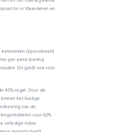
ten en het Overleg Kleine
ijssector in Vlaanderen en
n kenmerken (bijvoorbeeld
en per extra leerling
ouden. Dit geldt ook voor
de 40%-regel. Door de
n binnen het huidige
indexering van de
werkingsmiddelen voor 60%
e volledige index
aamse regering heeft