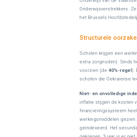
Onderwijs van de Vlaamse
Onderwijsverstrekkers. Ze
het Brussels Hoofdstedeli
Structurele oorzak
Scholen krijgen een werki
extra zorgnoden). Sinds h
voorzien (de
40%-regel
).
scholen die Oekraïense le
Niet- en onvolledige ind
inflatie stijgen de kosten
financieringssysteem heef
werkingsmiddelen gezien. I
geïndexeerd. Het secundai
gekregen. 3 jaar is er ni